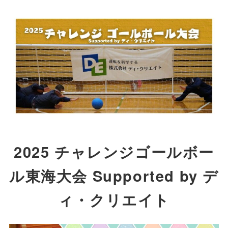
メ
イ
ン
コ
ン
テ
ン
ツ
へ
移
2025 チャレンジゴールボー
動
ル東海大会 Supported by デ
ィ・クリエイト