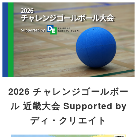
メ
イ
ン
コ
ン
テ
ン
ツ
へ
移
2026 チャレンジゴールボー
動
ル 近畿大会 Supported by
ディ・クリエイト