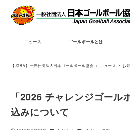
メ
イ
ン
コ
ン
ニュース
ゴールボールとは
テ
ン
ツ
【JGBA】一般社団法人日本ゴールボール協会
ニュース
お
へ
移
動
「2026 チャレンジゴールボ
込みについて